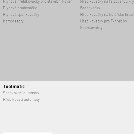
Plynové hřebíkovačky pro stavební kování
Hřebíkovačky na falcovanou kry
Plynové bradovačky
Bradovačky
Plynové sponkovačky
Hřebíkovačky na kolářské hřebí
Kompresory
Hřebíkovačky pro T-hřebíky
Sponkovačky
Toolmatic
Sponkovací automaty
Hřebíkovací automaty