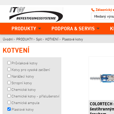
Zákaznický 
PRODUKTY
PODPORA & SERVIS
K
Úvodní
PRODUKTY
Spit
KOTVENÍ
Plastové kotvy
KOTVENÍ
Průvlakové kotvy
Kotvy pro vysoké zatížení
Narážecí kotvy
Stropní kotvy
Chemické kotvy
Chemické kotvy - příslušenství
Chemické ampule
COLORTECH 
šestihranný
Plastové kotvy