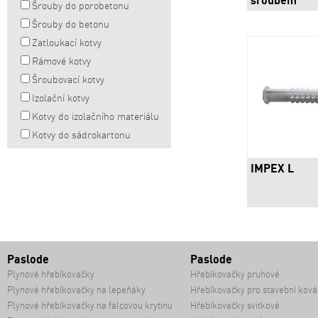
šroubem
Šrouby do porobetonu
Šrouby do betonu
Zatloukací kotvy
Rámové kotvy
Šroubovací kotvy
Izolační kotvy
Kotvy do izolačního materiálu
Kotvy do sádrokartonu
IMPEX L
Paslode
Paslode
Plynové hřebíkovačky
Hřebíkovačky pruhové
Plynové hřebíkovačky na lepeňáky
Hřebíkovačky pro stavební ková
Plynové hřebíkovačky na falcovou krytinu
Hřebíkovačky svitkové