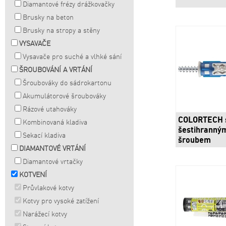
Diamantové frézy drážkovačky
Brusky na beton
Brusky na stropy a stěny
VYSAVAČE
Vysavače pro suché a vlhké sání
ŠROUBOVÁNÍ A VRTÁNÍ
Šroubováky do sádrokartonu
Akumulátorové šroubováky
Rázové utahováky
COLORTECH 
Kombinovaná kladiva
šestihranný
Sekací kladiva
šroubem
DIAMANTOVÉ VRTÁNÍ
Diamantové vrtačky
KOTVENÍ
Průvlakové kotvy
Kotvy pro vysoké zatížení
Narážecí kotvy