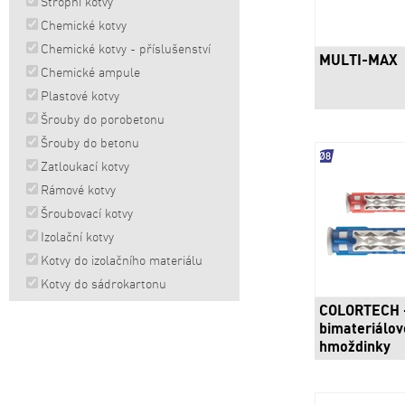
Stropní kotvy
Chemické kotvy
Chemické kotvy - příslušenství
MULTI-MAX
Chemické ampule
Plastové kotvy
Šrouby do porobetonu
Šrouby do betonu
Zatloukací kotvy
Rámové kotvy
Šroubovací kotvy
Izolační kotvy
Kotvy do izolačního materiálu
Kotvy do sádrokartonu
COLORTECH 
bimateriálov
hmoždinky