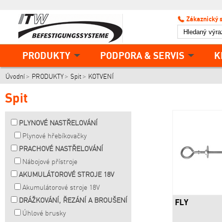
Zákaznický 
PRODUKTY
PODPORA & SERVIS
K
Úvodní
PRODUKTY
Spit
KOTVENÍ
Spit
PLYNOVÉ NASTŘELOVÁNÍ
Plynové hřebíkovačky
PRACHOVÉ NASTŘELOVÁNÍ
Nábojové přístroje
AKUMULÁTOROVÉ STROJE 18V
Akumulátorové stroje 18V
DRÁŽKOVÁNÍ, ŘEZÁNÍ A BROUŠENÍ
FLY
Úhlové brusky