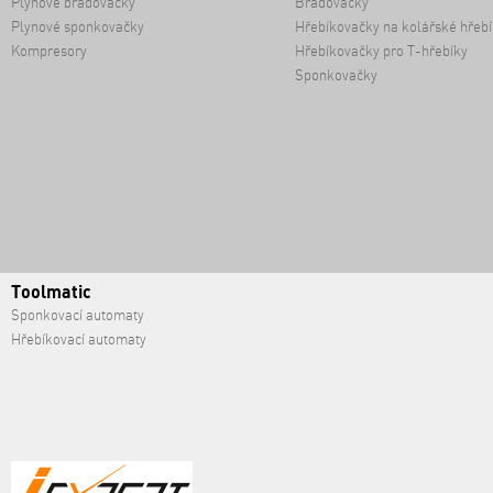
Plynové bradovačky
Bradovačky
Plynové sponkovačky
Hřebíkovačky na kolářské hřebí
Kompresory
Hřebíkovačky pro T-hřebíky
Sponkovačky
Toolmatic
Sponkovací automaty
Hřebíkovací automaty