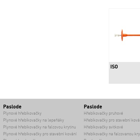
ISO
Paslode
Paslode
Plynové hřebíkovačky
Hřebíkovačky pruhové
Plynové hřebíkovačky na lepeňáky
Hřebíkovačky pro stavební ková
Plynové hřebíkovačky na falcovou krytinu
Hřebíkovačky svitkové
Plynové hřebíkovačky pro stavební kování
Hřebíkovačky na falcovanou kry