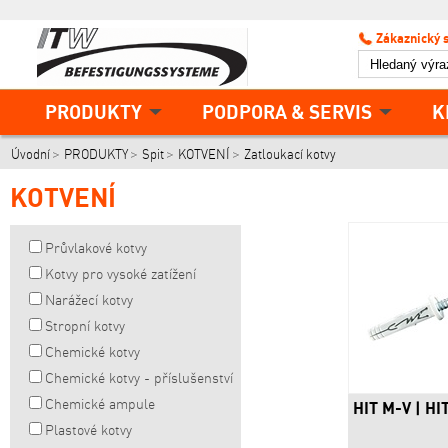
Zákaznický 
PRODUKTY
PODPORA & SERVIS
K
Úvodní
PRODUKTY
Spit
KOTVENÍ
Zatloukací kotvy
KOTVENÍ
Průvlakové kotvy
Kotvy pro vysoké zatížení
Narážecí kotvy
Stropní kotvy
Chemické kotvy
Chemické kotvy - příslušenství
Chemické ampule
HIT M-V | HI
Plastové kotvy