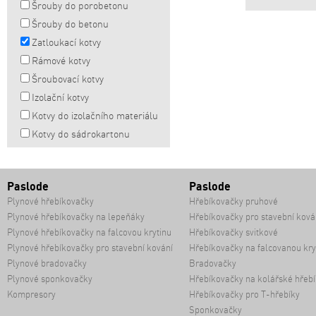
Šrouby do porobetonu
Šrouby do betonu
Zatloukací kotvy
Rámové kotvy
Šroubovací kotvy
Izolační kotvy
Kotvy do izolačního materiálu
Kotvy do sádrokartonu
Paslode
Paslode
Plynové hřebíkovačky
Hřebíkovačky pruhové
Plynové hřebíkovačky na lepeňáky
Hřebíkovačky pro stavební ková
Plynové hřebíkovačky na falcovou krytinu
Hřebíkovačky svitkové
Plynové hřebíkovačky pro stavební kování
Hřebíkovačky na falcovanou kry
Plynové bradovačky
Bradovačky
Plynové sponkovačky
Hřebíkovačky na kolářské hřebí
Kompresory
Hřebíkovačky pro T-hřebíky
Sponkovačky